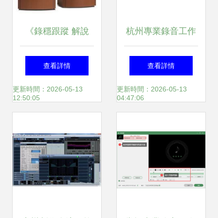
《錄穩跟蹤 解說
杭州專業錄音工作
(JBL等導輸出中)監
室裝修設計全攻略
查看詳情
查看詳情
聽準確性來傳遞聲
核心要求與專業公
更新時間：2026-05-13
更新時間：2026-05-13
12:50:05
04:47:06
音影像定義(前置與
司咨詢指南
效果處理器入門指
速簡明編制于記)
——探索電制聲道