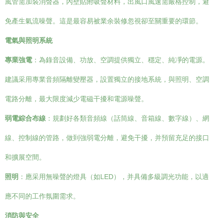
風管需加裝消聲器，內壁貼附吸聲材料，出風口風速需嚴格控制，避
免產生氣流噪聲。這是最容易被業余裝修忽視卻至關重要的環節。
電氣與照明系統
專業強電
：為錄音設備、功放、空調提供獨立、穩定、純凈的電源。
建議采用專業音頻隔離變壓器，設置獨立的接地系統，與照明、空調
電路分離，最大限度減少電磁干擾和電源噪聲。
弱電綜合布線
：規劃好各類音頻線（話筒線、音箱線、數字線）、網
線、控制線的管路，做到強弱電分離，避免干擾，并預留充足的接口
和擴展空間。
照明
：應采用無噪聲的燈具（如LED），并具備多級調光功能，以適
應不同的工作氛圍需求。
消防與安全