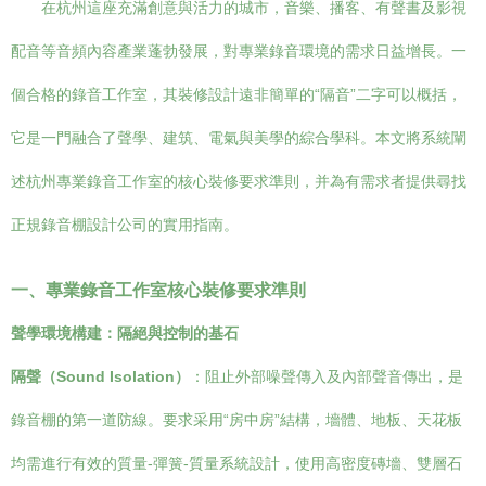
在杭州這座充滿創意與活力的城市，音樂、播客、有聲書及影視
配音等音頻內容產業蓬勃發展，對專業錄音環境的需求日益增長。一
個合格的錄音工作室，其裝修設計遠非簡單的“隔音”二字可以概括，
它是一門融合了聲學、建筑、電氣與美學的綜合學科。本文將系統闡
述杭州專業錄音工作室的核心裝修要求準則，并為有需求者提供尋找
正規錄音棚設計公司的實用指南。
一、專業錄音工作室核心裝修要求準則
聲學環境構建：隔絕與控制的基石
隔聲（Sound Isolation）
：阻止外部噪聲傳入及內部聲音傳出，是
錄音棚的第一道防線。要求采用“房中房”結構，墻體、地板、天花板
均需進行有效的質量-彈簧-質量系統設計，使用高密度磚墻、雙層石