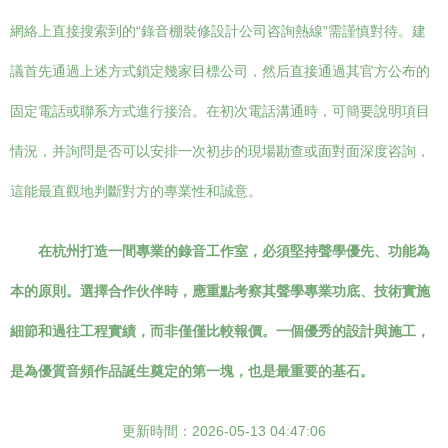
網絡上直接搜索到的“錄音棚裝修設計公司咨詢熱線”需謹慎對待。建
議首先通過上述方式鎖定幾家目標公司，然后直接通過其官方公布的
固定電話或聯系方式進行接洽。在初次電話溝通時，可簡要說明項目
情況，并詢問是否可以安排一次初步的現場勘查或面對面深度咨詢，
這能最直觀地判斷對方的專業性和誠意。
在杭州打造一間專業的錄音工作室，必須堅持聲學優先、功能為
本的原則。選擇合作伙伴時，應重點考察其聲學專業功底、技術實施
細節和過往工程實績，而非僅僅比較報價。一個優秀的設計與施工，
是為優質音頻作品誕生奠定的第一塊，也是最重要的基石。
更新時間：2026-05-13 04:47:06