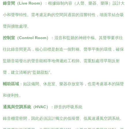
錄音間（Live Room）
：根據錄制內容（人聲、樂器、樂隊）設計大
小和聲學特性。需考慮足夠的空間與適當的混響特性，墻面常結合吸
聲與擴散處理。
控制室（Control Room）
：混音和監聽的神經中樞。其聲學要求往
往比錄音間更高，核心目標是創造一個對稱、聲學平衡的環境，確保
監聽音箱發出的聲音能精準地傳遞給工程師。需重點處理早期反射
聲，建立清晰的“監聽甜點”。
輔助區域
：如設備間、休息室、樂器存放室等，也需考慮基本的隔聲
和便利性。
通風與空調系統（HVAC）
：靜音的呼吸系統
錄音棚需密閉，因此必須設計獨立的低噪聲、低風速通風空調系統。