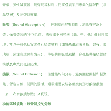
膏板、彈性減震器、隔聲氈等材料，門窗必須采用專業的隔聲門（常
為雙層）及隔聲觀察窗。
吸聲（Sound Absorption）
：控制室內混響時間，消除有害反射
聲，保證聲音的“干”和“純”。需根據不同頻率（高、中、低）針對性處
理，常見手段包括安裝多孔吸聲材料（如聚酯纖維吸音板、巖棉、玻
璃棉，需注意環保與防火）、薄板共振吸聲結構、穿孔板共振吸聲結
構以及專業的低頻陷阱。
擴散（Sound Diffusion）
：使聲能均勻分布，避免顫動回聲和聲聚
焦，營造自然、開闊的聽感。通常通過安裝各種幾何形狀的擴散體
（如二次余數擴散體）來實現。
功能區域規劃：錄音與控制分離