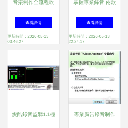
音樂制作全流程軟
掌握專業錄音 兩款
在框架及其比記錄
件指南 從編曲到混
高效電腦錄音軟件
查看詳情
查看詳情
_插件配套細化銜
音的專業工具集合
推薦與制作全攻略
更新時間：2026-05-13
更新時間：2026-05-13
03:46:27
22:24:17
接的實務剖編》
愛酷錄音監聽1.1極
專業廣告錄音制作