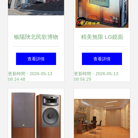
榆陽陜北民歌博物
精美無限 LG鏡面
館 穿越時空的民歌
設計MP3產品MF
查看詳情
查看詳情
動畫之旅
PE550全面到貨，
更新時間：2026-05-13
更新時間：2026-05-13
08:24:48
08:56:29
演繹動畫般夢幻質
感