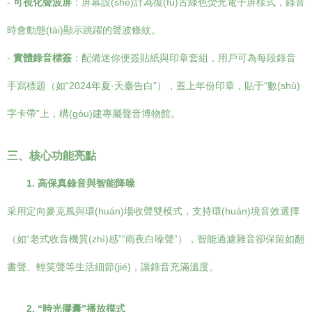
-
可視化聲波屏
：屏幕設(shè)計為復(fù)古綠色熒光電子屏樣式，錄音
時會動態(tài)顯示跳躍的聲波條紋。
-
實體錄音標簽
：配備迷你便簽貼紙與印章套組，用戶可為每段錄音
手寫標題（如“2024年夏·天臺告白”），蓋上年份印章，貼于“數(shù)
字卡帶”上，構(gòu)建專屬聲音博物館。
三、核心功能亮點
1. 高保真錄音與智能降噪
采用定向麥克風與環(huán)場收聲雙模式，支持環(huán)境音效選擇
（如“老式收音機質(zhì)感”“雨夜白噪聲”），智能過濾雜音卻保留如翻
書聲、輕笑聲等生活細節(jié)，讓錄音充滿溫度。
2. “時光膠囊”播放模式