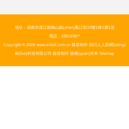
地址：成都市蒲江縣鶴山鎮(zhèn)鳳江街19號1棟1層1號
電話：1881836**
Copyright © 2026
www.erdali.com.cn
錄音制作
四川人人影網(wǎng)
絡(luò)科技有限公司
錄音制作
版權(quán)所有
Sitemap