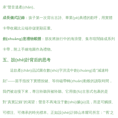
承”聲音遺產(chǎn)。
成長儀式記錄
：孩子第一次背出古詩、畢業(yè)典禮的歡呼，用實體
卡帶收藏比云端存儲更顯莊重。
創(chuàng)意禮物載體
：朋友將旅行中的海浪聲、集市喧鬧錄成系列
卡帶，附上手繪地圖作為禮物。
五、設(shè)計背后的思考
這款產(chǎn)品試圖在數(shù)字洪流中創(chuàng)造“減速時
刻”——當手指按下實體按鍵、等待磁帶轉(zhuǎn)動般的讀取時間，
我們被迫慢下來，專注聆聽與被聆聽。它用復(fù)古形式包裹的是
對“真實記錄”的渴望：聲音不再淹沒于數(shù)據(jù)流，而是可觸摸、
可標注、可傳承的時光標本。正如設(shè)計師山本耀司所言：“‘舊’之