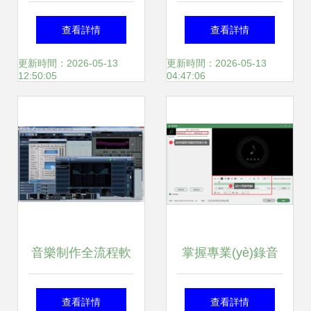
解說(JBL等導(dǎo)
工作室裝修設(shè)
查看詳情
查看詳情
輸出中)監(jiān)聽
計全攻略 核心要求
更新時間：2026-05-13
更新時間：2026-05-13
12:50:05
04:47:06
準確性來傳遞聲音
與專業(yè)公司咨
影像定義(前置與效
詢指南
果處理器入門指速
簡明編制于記)——
音樂制作全流程軟
掌握專業(yè)錄音
探索電制聲道在框
件指南 從編曲到混
兩款高效電腦錄音
查看詳情
查看詳情