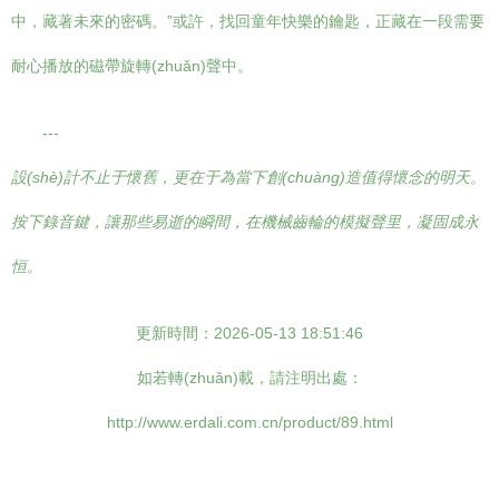
中，藏著未來的密碼。”或許，找回童年快樂的鑰匙，正藏在一段需要
耐心播放的磁帶旋轉(zhuǎn)聲中。
---
設(shè)計不止于懷舊，更在于為當下創(chuàng)造值得懷念的明天。
按下錄音鍵，讓那些易逝的瞬間，在機械齒輪的模擬聲里，凝固成永
恒。
更新時間：2026-05-13 18:51:46
如若轉(zhuǎn)載，請注明出處：
http://www.erdali.com.cn/product/89.html