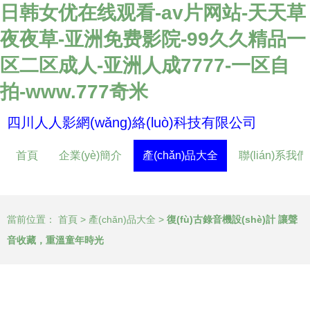
日韩女优在线观看-av片网站-天天草
夜夜草-亚洲免费影院-99久久精品一
区二区成人-亚洲人成7777-一区自
拍-www.777奇米
四川人人影網(wǎng)絡(luò)科技有限公司
首頁
企業(yè)簡介
產(chǎn)品大全
聯(lián)系我們
當前位置：
首頁
>
產(chǎn)品大全
>
復(fù)古錄音機設(shè)計 讓聲
音收藏，重溫童年時光