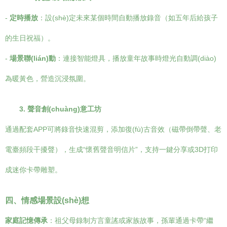
-
定時播放
：設(shè)定未來某個時間自動播放錄音（如五年后給孩子
的生日祝福）。
-
場景聯(lián)動
：連接智能燈具，播放童年故事時燈光自動調(diào)
為暖黃色，營造沉浸氛圍。
3. 聲音創(chuàng)意工坊
通過配套APP可將錄音快速混剪，添加復(fù)古音效（磁帶倒帶聲、老
電臺頻段干擾聲），生成“懷舊聲音明信片”，支持一鍵分享或3D打印
成迷你卡帶雕塑。
四、情感場景設(shè)想
家庭記憶傳承
：祖父母錄制方言童謠或家族故事，孫輩通過卡帶“繼