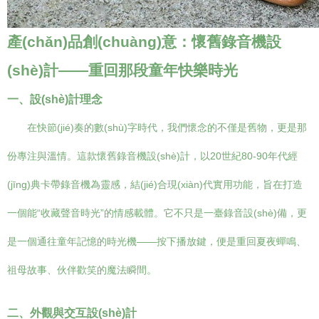
產(chǎn)品創(chuàng)意：懷舊錄音機設
(shè)計——重回那段童年快樂時光
一、設(shè)計理念
在快節(jié)奏的數(shù)字時代，我們懷念的不僅是舊物，更是那
份專注與溫情。這款懷舊錄音機設(shè)計，以20世紀80-90年代經
(jīng)典卡帶錄音機為靈感，結(jié)合現(xiàn)代實用功能，旨在打造
一個能“收藏聲音時光”的情感載體。它不只是一臺錄音設(shè)備，更
是一個通往童年記憶的時光機——按下播放鍵，便是重回夏夜蟬鳴、
祖母故事、伙伴歡笑的魔法瞬間。
二、外觀與交互設(shè)計