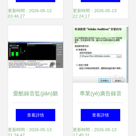
架及其比記錄_插
音的專業(yè)工具
軟件推薦與制作全
更新時間：2026-05-13
更新時間：2026-05-13
03:46:27
22:24:17
件配套細化銜接的
集合
攻略
實務(wù)剖編》
愛酷錄音監(jiān)聽
專業(yè)廣告錄音
1.1極速版 高效融
制作 打造品牌聲音
查看詳情
查看詳情
合麥克風與電腦聲
的關(guān)鍵步驟
更新時間：2026-05-13
更新時間：2026-05-13
21:24:47
17:45:31