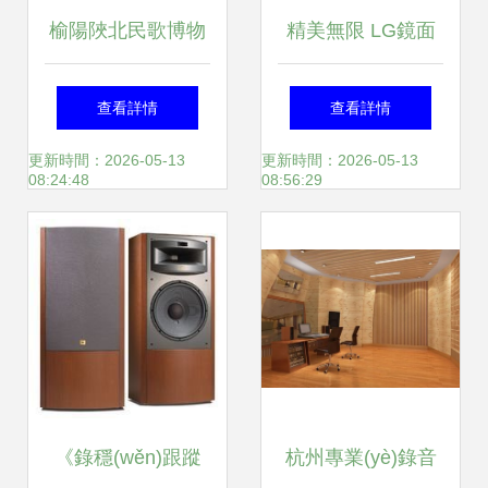
榆陽陜北民歌博物
精美無限 LG鏡面
館 穿越時空的民歌
設(shè)計MP3產
查看詳情
查看詳情
動畫之旅
(chǎn)品MF
更新時間：2026-05-13
更新時間：2026-05-13
08:24:48
08:56:29
PE550全面到貨，
演繹動畫般夢幻質
(zhì)感
《錄穩(wěn)跟蹤
杭州專業(yè)錄音