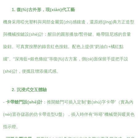
1. 復(fù)古外形，現(xiàn)代工藝
機身采用啞光塑料與局部金屬質(zhì)感鑲邊，還原經(jīng)典方正造型
與機械按鍵設(shè)計：醒目的圓形播放/暫停鍵、略帶阻尼感的音量
旋鈕、可真實按壓的錄音紅色按鈕。配色上提供“奶油白+橘紅點
綴”、“深海藍+銀色條紋”等復(fù)古方案，側(cè)面保留手提把手設
(shè)計，便攜且增添儀式感。
2. 沉浸式交互體驗
-
卡帶艙門設(shè)計
：推開艙門可插入定制“數(shù)字卡帶”（實為內
(nèi)置存儲器的仿卡帶造型U盤），插入時伴有“咔嗒”機械聲與暖黃色
指示燈。